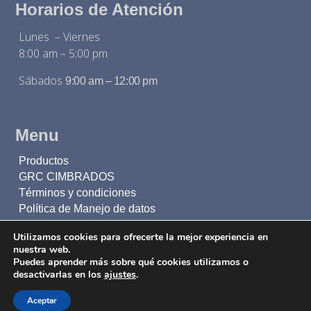
Horarios de Atención
Lunes – Viernes
8:00 am – 5:00 pm
Sábados
9:00 am – 12:00 pm
Menu
Productos
GRC CIMBRADOS
Términos y condiciones
Política de Manejo de datos
Utilizamos cookies para ofrecerte la mejor experiencia en
nuestra web.
Inscríbete a nuestro boletín
Puedes aprender más sobre qué cookies utilizamos o
desactivarlas en los
ajustes
.
Mantente al día con todas nuestras novedades
Aceptar