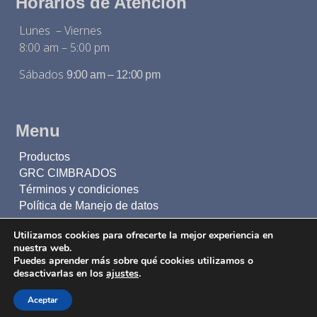
Horarios de Atención
Lunes – Viernes
8:00 am – 5:00 pm
Sábados
9:00 am – 12:00 pm
Menu
Productos
GRC CIMBRADOS
Términos y condiciones
Política de Manejo de datos
Utilizamos cookies para ofrecerte la mejor experiencia en
nuestra web.
Inscríbete a nuestro boletín
Puedes aprender más sobre qué cookies utilizamos o
desactivarlas en los
ajustes
.
Mantente al día con todas nuestras novedades
Aceptar