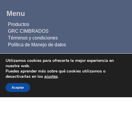
Menu
Productos
GRC CIMBRADOS
Términos y condiciones
Política de Manejo de datos
Utilizamos cookies para ofrecerte la mejor experiencia en
Inscríbete a nuestro boletín
nuestra web.
Puedes aprender más sobre qué cookies utilizamos o
Mantente al día con todas nuestras novedades
desactivarlas en los
ajustes
.
Aceptar
INSCRIBETE ⟶
Cimbrados® 2026 Todos los derechos reservados.