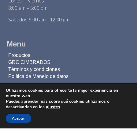
Lunes – Viernes
8:00 am – 5:00 pm
Sábados
9:00 am – 12:00 pm
Menu
Productos
GRC CIMBRADOS
Términos y condiciones
Política de Manejo de datos
Utilizamos cookies para ofrecerte la mejor experiencia en
Inscríbete a nuestro boletín
nuestra web.
Puedes aprender más sobre qué cookies utilizamos o
desactivarlas en los
ajustes
.
Mantente al día con todas nuestras novedades
Aceptar