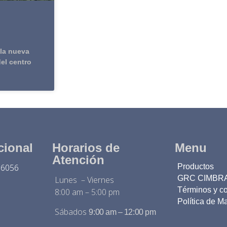
 la nueva
el centro
cional
Horarios de
Menu
Atención
56056
Productos
GRC CIMBR
Lunes – Viernes
Términos y c
8:00 am – 5:00 pm
Política de M
Sábados
9:00 am – 12:00 pm